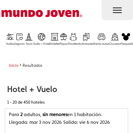
Vuelos
Seguros
Tours
Vuelo + Hotel
Hoteles
Playas
Travelers
Actividades
Renta autos
Cruceros
Parques
I
Inicio
Resultados
Hotel + Vuelo
1 - 20
de 450 hoteles
Para
2
adultos,
sin menores
en 1 habitación.
Llegada:
mar 3 nov 2026
Salida:
vie 6 nov 2026
Modificar