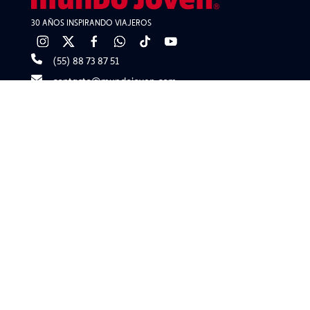
30 AÑOS INSPIRANDO VIAJEROS
(55) 88 73 87 51
contacto@mundojoven.com
Encuentra tu Sucursal
Políticas de privacidad
Grupos
Visas
Franquicias
Blog
Copyright © Mundo Joven 2025