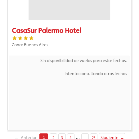
CasaSur Palermo Hotel
Zona: Buenos Aires
Sin disponibilidad de vuelos para estas fechas.
Intenta consultando otras fechas
←
Anterior
1
...
Siguiente
2
3
4
...
23
→